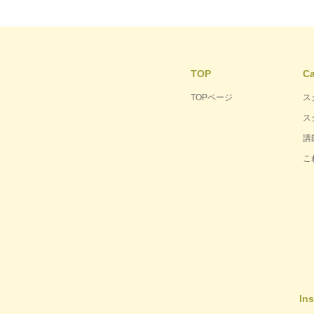
TOP
C
TOPページ
ス
ス
講
こ
In