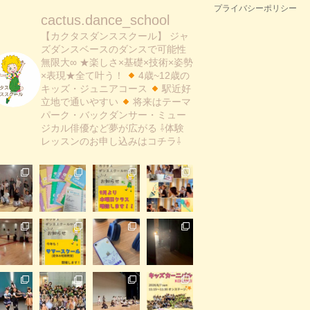
プライバシーポリシー
cactus.dance_school
【カクタスダンススクール】
ジャ
ズダンスベースのダンスで可能性
無限大∞
★楽しさ×基礎×技術×姿勢
×表現★全て叶う！
4歳~12歳の
キッズ・ジュニアコース
駅近好
立地で通いやすい
将来はテーマ
パーク・バックダンサー・ミュー
ジカル俳優など夢が広がる
⇩体験
レッスンのお申し込みはコチラ⇩