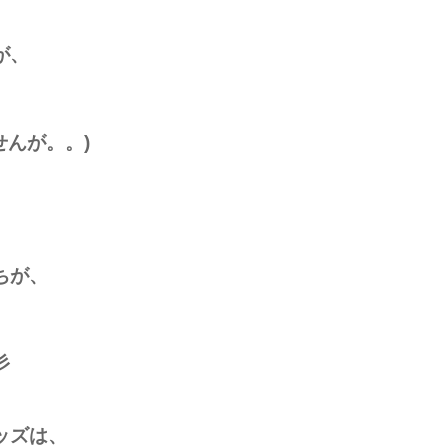
が、
せんが。。)
ちが、
彡
ッズは、